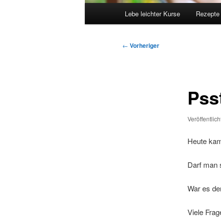
Hauptmenü
Lebe leichter Kurse
Rezepte
Beitragsnavigation
←
Vorheriger
Pss
Veröffentlic
Heute kam
Darf man 
War es de
Viele Frag