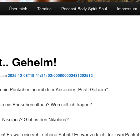
Über mich
Termine
Podcast Body Spirit Soul
Impressum
t.. Geheim!
ht am
2025-12-08T19:41:24+02:000000002431202512
 ein Päckchen an mit dem Absender „Psst. Geheim“.
so ein Päckchen öffnen? Wen soll ich fragen?
r Nikolaus? Gibt es den Nikolaus?
en! Es war eine sehr schöne Schrift! Es war zu leicht für zwei Päckc