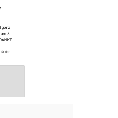
t
al ganz
 zum 3.
! DANKE!
 für den