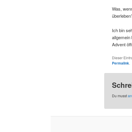
Was, wenn 
überleben
Ich bin se
allgemein 
Advent öf
Dieser Eint
Permalink
.
Schre
Du musst
an