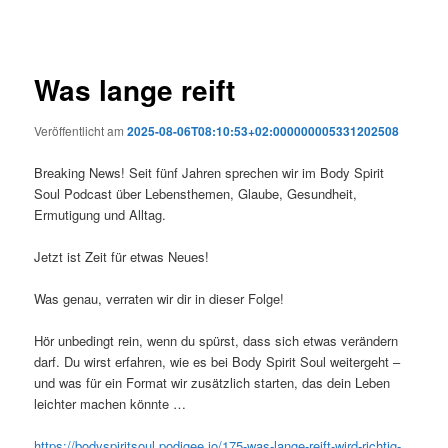
Was lange reift
Veröffentlicht am
2025-08-06T08:10:53+02:000000005331202508
Breaking News! Seit fünf Jahren sprechen wir im Body Spirit
Soul Podcast über Lebensthemen, Glaube, Gesundheit,
Ermutigung und Alltag.
Jetzt ist Zeit für etwas Neues!
Was genau, verraten wir dir in dieser Folge!
Hör
unbedingt rein, wenn du spürst, dass sich etwas verändern
darf. Du wirst erfahren, wie es bei Body Spirit Soul weitergeht –
und was für ein Format wir zusätzlich starten, das dein Leben
leichter machen könnte …
https://bodyspiritsoul.podigee.io/175-was-lange-reift-wird-richtig-