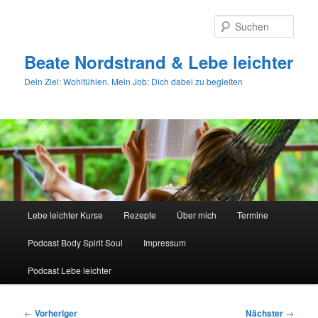
Zum
primären
Such
Inhalt
springen
Beate Nordstrand & Lebe leichter
Dein Ziel: Wohlfühlen. Mein Job: Dich dabei zu begleiten
Hauptmenü
Lebe leichter Kurse
Rezepte
Über mich
Termine
Podcast Body Spirit Soul
Impressum
Podcast Lebe leichter
Beitragsnavigation
←
Vorheriger
Nächster
→