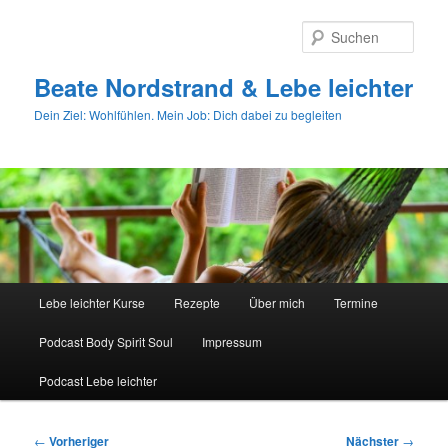
Zum
primären
Such
Inhalt
springen
Beate Nordstrand & Lebe leichter
Dein Ziel: Wohlfühlen. Mein Job: Dich dabei zu begleiten
Hauptmenü
Lebe leichter Kurse
Rezepte
Über mich
Termine
Podcast Body Spirit Soul
Impressum
Podcast Lebe leichter
Beitragsnavigation
←
Vorheriger
Nächster
→