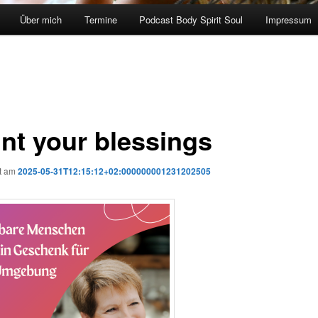
Über mich
Termine
Podcast Body Spirit Soul
Impressum
nt your blessings
ht am
2025-05-31T12:15:12+02:000000001231202505