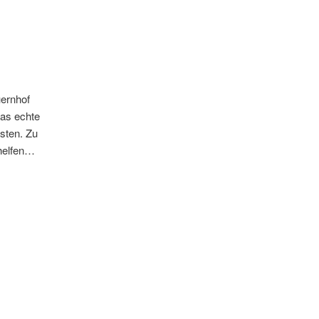
uernhof
das echte
sten. Zu
helfen…