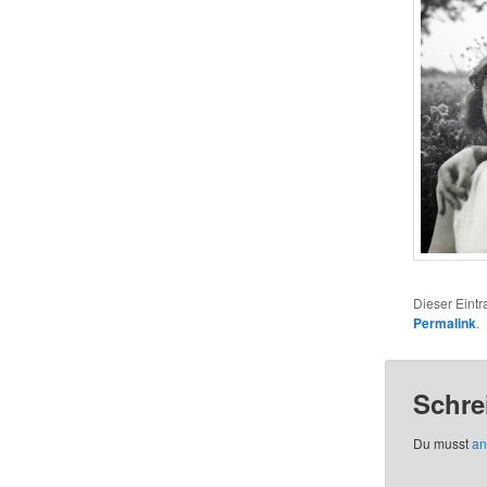
Dieser Eint
Permalink
.
Schre
Du musst
an