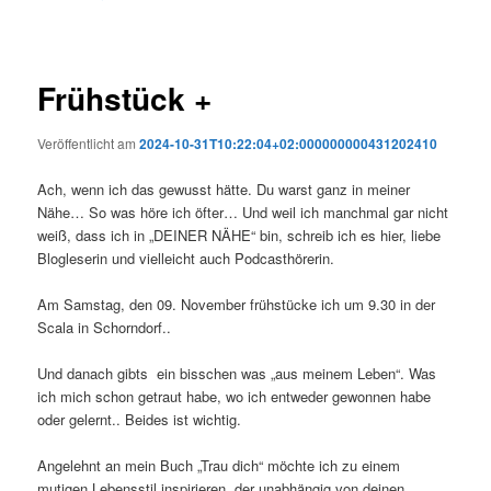
Frühstück +
Veröffentlicht am
2024-10-31T10:22:04+02:000000000431202410
Ach, wenn ich das gewusst hätte. Du warst ganz in meiner
Nähe… So was höre ich öfter… Und weil ich manchmal gar nicht
weiß, dass ich in „DEINER NÄHE“ bin, schreib ich es hier, liebe
Blogleserin und vielleicht auch Podcasthörerin.
Am Samstag, den 09. November frühstücke ich um 9.30 in der
Scala in Schorndorf..
Und danach gibts ein bisschen was „aus meinem Leben“. Was
ich mich schon getraut habe, wo ich entweder gewonnen habe
oder gelernt.. Beides ist wichtig.
Angelehnt an mein Buch „Trau dich“ möchte ich zu einem
mutigen Lebensstil inspirieren, der unabhängig von deinen