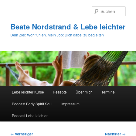
Zum
primären
Such
Inhalt
springen
Beate Nordstrand & Lebe leichter
Dein Ziel: Wohlfühlen. Mein Job: Dich dabei zu begleiten
Hauptmenü
Lebe leichter Kurse
Rezepte
Über mich
Termine
Podcast Body Spirit Soul
Impressum
Podcast Lebe leichter
Beitragsnavigation
←
Vorheriger
Nächster
→