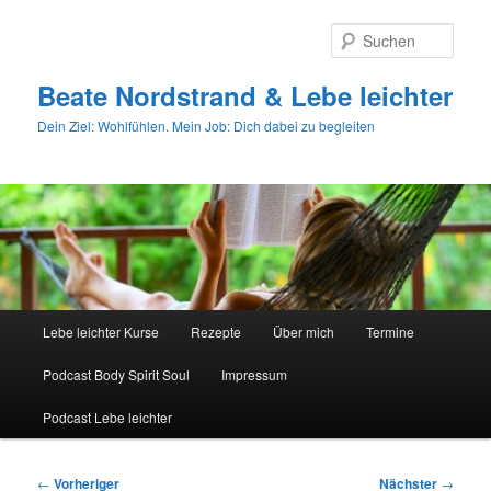
Zum
primären
Such
Inhalt
springen
Beate Nordstrand & Lebe leichter
Dein Ziel: Wohlfühlen. Mein Job: Dich dabei zu begleiten
Hauptmenü
Lebe leichter Kurse
Rezepte
Über mich
Termine
Podcast Body Spirit Soul
Impressum
Podcast Lebe leichter
Beitragsnavigation
←
Vorheriger
Nächster
→