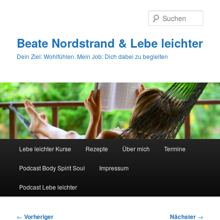
Zum
primären
Such
Inhalt
springen
Beate Nordstrand & Lebe leichter
Dein Ziel: Wohlfühlen. Mein Job: Dich dabei zu begleiten
Hauptmenü
Lebe leichter Kurse
Rezepte
Über mich
Termine
Podcast Body Spirit Soul
Impressum
Podcast Lebe leichter
Beitragsnavigation
←
Vorheriger
Nächster
→