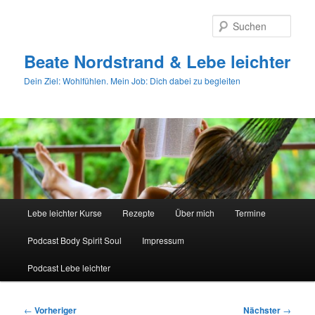
Zum
primären
Such
Inhalt
springen
Beate Nordstrand & Lebe leichter
Dein Ziel: Wohlfühlen. Mein Job: Dich dabei zu begleiten
Hauptmenü
Lebe leichter Kurse
Rezepte
Über mich
Termine
Podcast Body Spirit Soul
Impressum
Podcast Lebe leichter
Beitragsnavigation
←
Vorheriger
Nächster
→