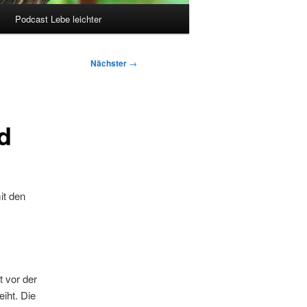
Podcast Lebe leichter
Nächster
→
d
it den
 vor der
eiht. Die