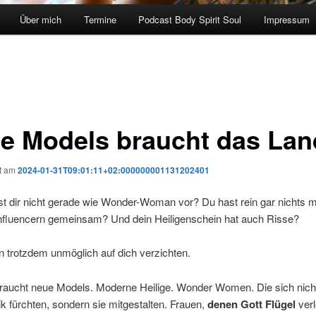
Über mich
Termine
Podcast Body Spirit Soul
Impressum
e Models braucht das Lan
ht am
2024-01-31T09:01:11+02:000000001131202401
 dir nicht gerade wie Wonder-Woman vor? Du hast rein gar nichts m
Influencern gemeinsam? Und dein Heiligenschein hat auch Risse?
 trotzdem unmöglich auf dich verzichten.
braucht neue Models. Moderne Heilige. Wonder Women. Die sich nicht
ik fürchten, sondern sie mitgestalten. Frauen,
denen Gott Flügel
verl