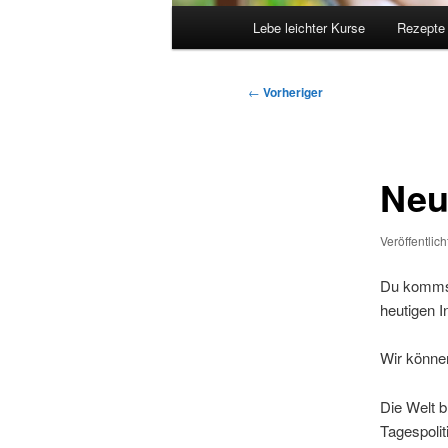
Hauptmenü
Lebe leichter Kurse
Rezepte
Beitragsnavigation
←
Vorheriger
Neu
Veröffentlic
Du kommst
heutigen 
Wir können
Die Welt 
Tagespolit