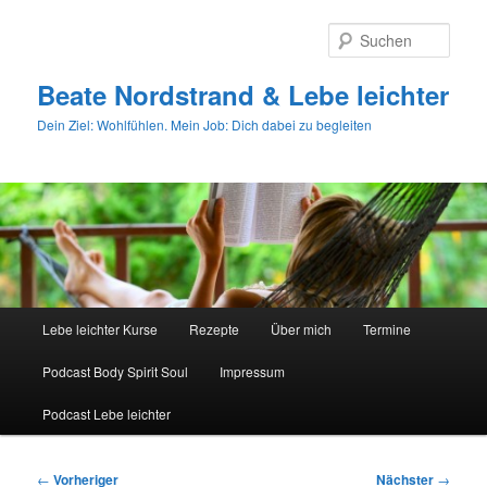
Zum
primären
Such
Inhalt
springen
Beate Nordstrand & Lebe leichter
Dein Ziel: Wohlfühlen. Mein Job: Dich dabei zu begleiten
Hauptmenü
Lebe leichter Kurse
Rezepte
Über mich
Termine
Podcast Body Spirit Soul
Impressum
Podcast Lebe leichter
Beitragsnavigation
←
Vorheriger
Nächster
→