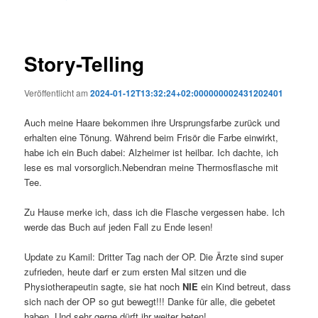
Story-Telling
Veröffentlicht am
2024-01-12T13:32:24+02:000000002431202401
Auch meine Haare bekommen ihre Ursprungsfarbe zurück und
erhalten eine Tönung. Während beim Frisör die Farbe einwirkt,
habe ich ein Buch dabei: Alzheimer ist heilbar. Ich dachte, ich
lese es mal vorsorglich.Nebendran meine Thermosflasche mit
Tee.
Zu Hause merke ich, dass ich die Flasche vergessen habe. Ich
werde das Buch auf jeden Fall zu Ende lesen!
Update zu Kamil: Dritter Tag nach der OP. Die Ärzte sind super
zufrieden, heute darf er zum ersten Mal sitzen und die
Physiotherapeutin sagte, sie hat noch
NIE
ein Kind betreut, dass
sich nach der OP so gut bewegt!!! Danke für alle, die gebetet
haben. Und sehr gerne dürft ihr weiter beten!