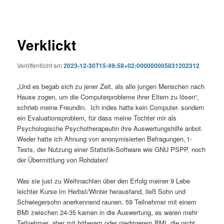
Verklickt
Veröffentlicht am
2023-12-30T15:49:58+02:000000005831202312
„Und es begab sich zu jener Zeit, als alle jungen Menschen nach
Hause zogen, um die Computerprobleme ihrer Eltern zu lösen“,
schrieb meine Freundin. Ich indes hatte kein Computer- sondern
ein Evaluationsproblem, für dass meine Tochter mir als
Psychologische Psychotherapeutin ihre Auswertungshilfe anbot.
Weder hatte ich Ahnung von anonymisierten Befragungen, t-
Tests, der Nutzung einer Statistik-Software wie GNU PSPP, noch
der Übermittlung von Rohdaten!
Was sie just zu Weihnachten über den Erfolg meiner 9 Lebe
leichter Kurse im Herbst/Winter herausfand, ließ Sohn und
Schwiegersohn anerkennend raunen. 59 Teilnehmer mit einem
BMI zwischen 24-35 kamen in die Auswertung, es waren mehr
Teilnehmer, aber mit höherem oder niedrigerem BMI, die nicht