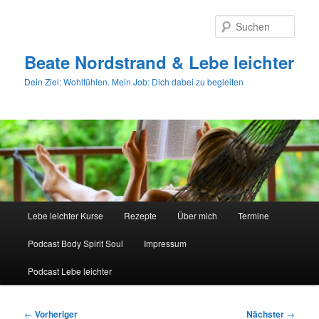
Zum
primären
Such
Inhalt
springen
Beate Nordstrand & Lebe leichter
Dein Ziel: Wohlfühlen. Mein Job: Dich dabei zu begleiten
Hauptmenü
Lebe leichter Kurse
Rezepte
Über mich
Termine
Podcast Body Spirit Soul
Impressum
Podcast Lebe leichter
Beitragsnavigation
←
Vorheriger
Nächster
→