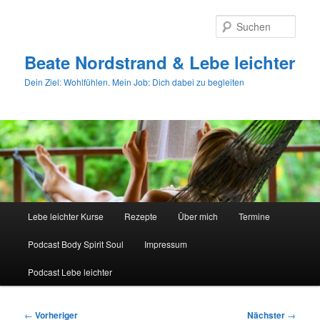
Zum
primären
Such
Inhalt
springen
Beate Nordstrand & Lebe leichter
Dein Ziel: Wohlfühlen. Mein Job: Dich dabei zu begleiten
Hauptmenü
Lebe leichter Kurse
Rezepte
Über mich
Termine
Podcast Body Spirit Soul
Impressum
Podcast Lebe leichter
Beitragsnavigation
←
Vorheriger
Nächster
→