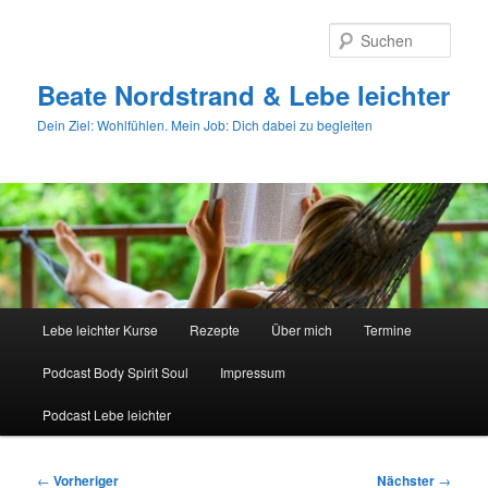
Zum
primären
Such
Inhalt
springen
Beate Nordstrand & Lebe leichter
Dein Ziel: Wohlfühlen. Mein Job: Dich dabei zu begleiten
Hauptmenü
Lebe leichter Kurse
Rezepte
Über mich
Termine
Podcast Body Spirit Soul
Impressum
Podcast Lebe leichter
Beitragsnavigation
←
Vorheriger
Nächster
→