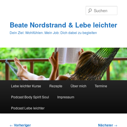
Zum
primären
Such
Inhalt
springen
Beate Nordstrand & Lebe leichter
Dein Ziel: Wohlfühlen. Mein Job: Dich dabei zu begleiten
Hauptmenü
Lebe leichter Kurse
Rezepte
Über mich
Termine
Podcast Body Spirit Soul
Impressum
Podcast Lebe leichter
Beitragsnavigation
←
Vorheriger
Nächster
→