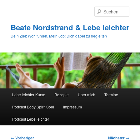
Zum
primären
Such
Inhalt
springen
Beate Nordstrand & Lebe leichter
Dein Ziel: Wohlfühlen. Mein Job: Dich dabei zu begleiten
Hauptmenü
Lebe leichter Kurse
Rezepte
Über mich
Termine
Podcast Body Spirit Soul
Impressum
Podcast Lebe leichter
Beitragsnavigation
←
Vorheriger
Nächster
→