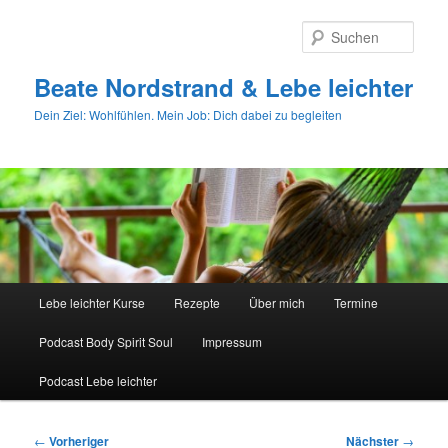
Zum
primären
Such
Inhalt
springen
Beate Nordstrand & Lebe leichter
Dein Ziel: Wohlfühlen. Mein Job: Dich dabei zu begleiten
Hauptmenü
Lebe leichter Kurse
Rezepte
Über mich
Termine
Podcast Body Spirit Soul
Impressum
Podcast Lebe leichter
Beitragsnavigation
←
Vorheriger
Nächster
→