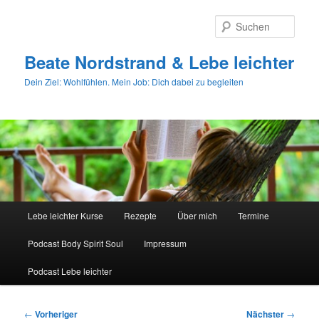
Zum
primären
Such
Inhalt
springen
Beate Nordstrand & Lebe leichter
Dein Ziel: Wohlfühlen. Mein Job: Dich dabei zu begleiten
Hauptmenü
Lebe leichter Kurse
Rezepte
Über mich
Termine
Podcast Body Spirit Soul
Impressum
Podcast Lebe leichter
Beitragsnavigation
←
Vorheriger
Nächster
→