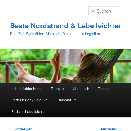
Zum
primären
Such
Inhalt
springen
Beate Nordstrand & Lebe leichter
Dein Ziel: Wohlfühlen. Mein Job: Dich dabei zu begleiten
Hauptmenü
Lebe leichter Kurse
Rezepte
Über mich
Termine
Podcast Body Spirit Soul
Impressum
Podcast Lebe leichter
Beitragsnavigation
←
Vorheriger
Nächster
→