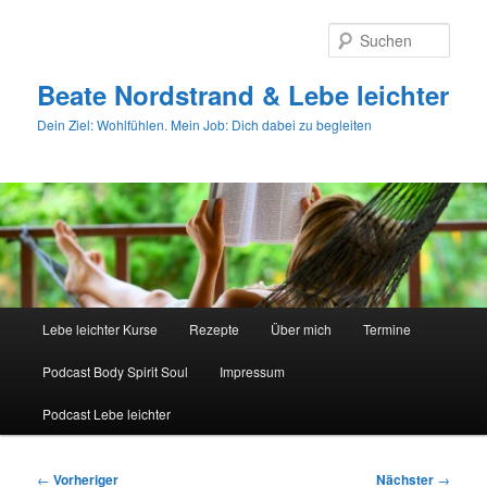
Zum
primären
Such
Inhalt
springen
Beate Nordstrand & Lebe leichter
Dein Ziel: Wohlfühlen. Mein Job: Dich dabei zu begleiten
Hauptmenü
Lebe leichter Kurse
Rezepte
Über mich
Termine
Podcast Body Spirit Soul
Impressum
Podcast Lebe leichter
Beitragsnavigation
←
Vorheriger
Nächster
→