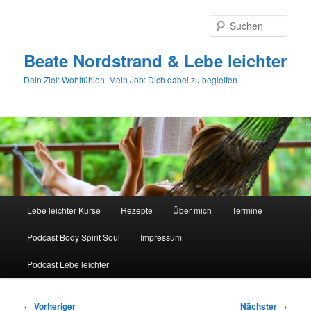
Zum
primären
Such
Inhalt
springen
Beate Nordstrand & Lebe leichter
Dein Ziel: Wohlfühlen. Mein Job: Dich dabei zu begleiten
Hauptmenü
Lebe leichter Kurse
Rezepte
Über mich
Termine
Podcast Body Spirit Soul
Impressum
Podcast Lebe leichter
Beitragsnavigation
←
Vorheriger
Nächster
→