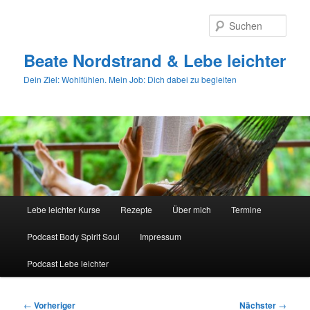
Zum
primären
Such
Inhalt
springen
Beate Nordstrand & Lebe leichter
Dein Ziel: Wohlfühlen. Mein Job: Dich dabei zu begleiten
Hauptmenü
Lebe leichter Kurse
Rezepte
Über mich
Termine
Podcast Body Spirit Soul
Impressum
Podcast Lebe leichter
Beitragsnavigation
←
Vorheriger
Nächster
→