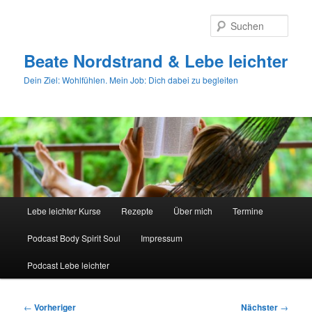
Zum
primären
Such
Inhalt
springen
Beate Nordstrand & Lebe leichter
Dein Ziel: Wohlfühlen. Mein Job: Dich dabei zu begleiten
Hauptmenü
Lebe leichter Kurse
Rezepte
Über mich
Termine
Podcast Body Spirit Soul
Impressum
Podcast Lebe leichter
Beitragsnavigation
←
Vorheriger
Nächster
→