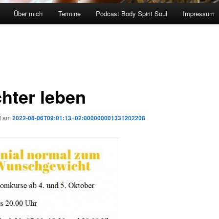
Über mich
Termine
Podcast Body Spirit Soul
Impressum
chter leben
ht am
2022-08-06T09:01:13+02:000000001331202208