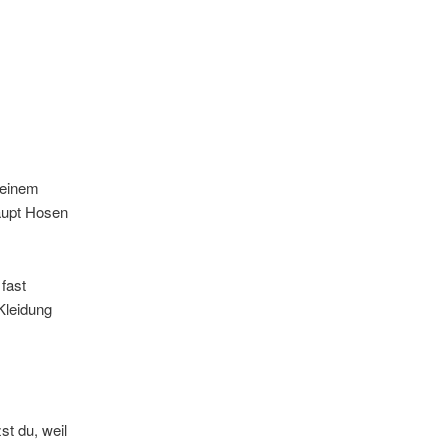
meinem
haupt Hosen
fast
Kleidung
.
t du, weil