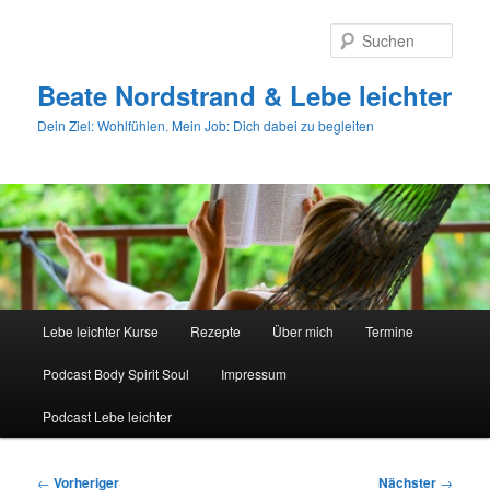
Zum
primären
Such
Inhalt
springen
Beate Nordstrand & Lebe leichter
Dein Ziel: Wohlfühlen. Mein Job: Dich dabei zu begleiten
Hauptmenü
Lebe leichter Kurse
Rezepte
Über mich
Termine
Podcast Body Spirit Soul
Impressum
Podcast Lebe leichter
Beitragsnavigation
←
Vorheriger
Nächster
→