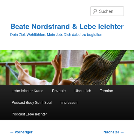
Zum
primären
Such
Inhalt
springen
Beate Nordstrand & Lebe leichter
Dein Ziel: Wohlfühlen. Mein Job: Dich dabei zu begleiten
Hauptmenü
Lebe leichter Kurse
Rezepte
Über mich
Termine
Podcast Body Spirit Soul
Impressum
Podcast Lebe leichter
Beitragsnavigation
←
Vorheriger
Nächster
→