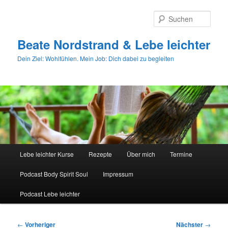
Zum
primären
Such
Inhalt
springen
Beate Nordstrand & Lebe leichter
Dein Ziel: Wohlfühlen. Mein Job: Dich dabei zu begleiten
Hauptmenü
Lebe leichter Kurse
Rezepte
Über mich
Termine
Podcast Body Spirit Soul
Impressum
Podcast Lebe leichter
Beitragsnavigation
←
Vorheriger
Nächster
→