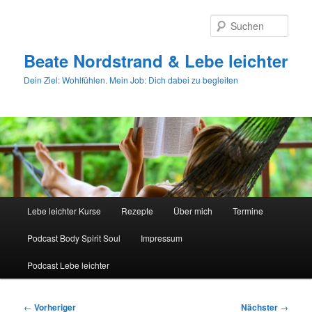
Zum
primären
Such
Inhalt
springen
Beate Nordstrand & Lebe leichter
Dein Ziel: Wohlfühlen. Mein Job: Dich dabei zu begleiten
Hauptmenü
Lebe leichter Kurse
Rezepte
Über mich
Termine
Podcast Body Spirit Soul
Impressum
Podcast Lebe leichter
Beitragsnavigation
←
Vorheriger
Nächster
→