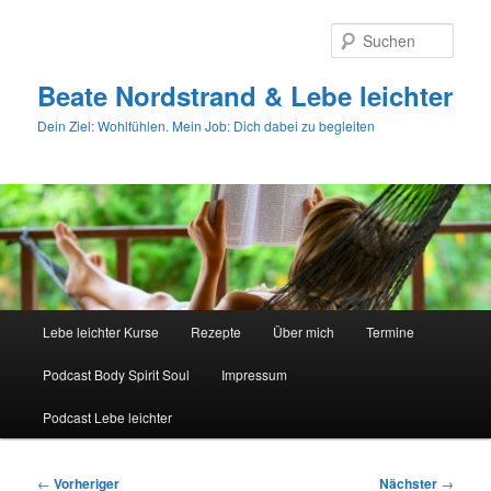
Zum
primären
Such
Inhalt
springen
Beate Nordstrand & Lebe leichter
Dein Ziel: Wohlfühlen. Mein Job: Dich dabei zu begleiten
Hauptmenü
Lebe leichter Kurse
Rezepte
Über mich
Termine
Podcast Body Spirit Soul
Impressum
Podcast Lebe leichter
Beitragsnavigation
←
Vorheriger
Nächster
→