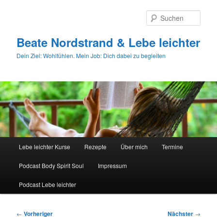
Zum
primären
Such
Inhalt
springen
Beate Nordstrand & Lebe leichter
Dein Ziel: Wohlfühlen. Mein Job: Dich dabei zu begleiten
Hauptmenü
Lebe leichter Kurse
Rezepte
Über mich
Termine
Podcast Body Spirit Soul
Impressum
Podcast Lebe leichter
Beitragsnavigation
←
Vorheriger
Nächster
→