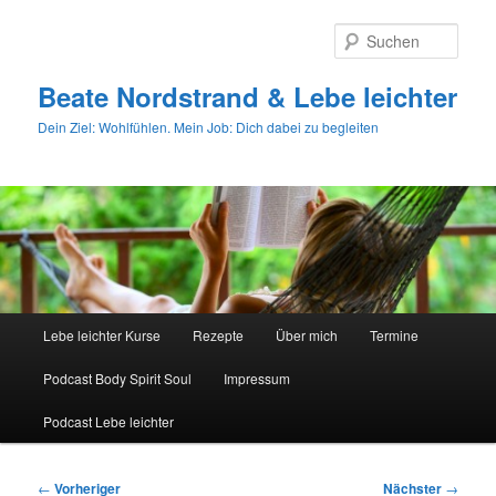
Zum
primären
Such
Inhalt
springen
Beate Nordstrand & Lebe leichter
Dein Ziel: Wohlfühlen. Mein Job: Dich dabei zu begleiten
Hauptmenü
Lebe leichter Kurse
Rezepte
Über mich
Termine
Podcast Body Spirit Soul
Impressum
Podcast Lebe leichter
Beitragsnavigation
←
Vorheriger
Nächster
→