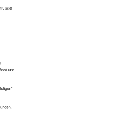
K gibt!
!
ässt und
utigen“
funden,