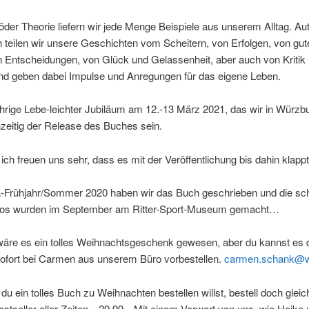
öder Theorie liefern wir jede Menge Beispiele aus unserem Alltag. Au
h teilen wir unsere Geschichten vom Scheitern, von Erfolgen, von gu
n Entscheidungen, von Glück und Gelassenheit, aber auch von Kritik
und geben dabei Impulse und Anregungen für das eigene Leben.
hrige Lebe-leichter Jubiläum am 12.-13 März 2021, das wir in Würzbu
hzeitig der Release des Buches sein.
ich freuen uns sehr, dass es mit der Veröffentlichung bis dahin klappt
-Frühjahr/Sommer 2020 haben wir das Buch geschrieben und die s
tos wurden im September am Ritter-Sport-Museum gemacht…
wäre es ein tolles Weihnachtsgeschenk gewesen, aber du kannst es di
sofort bei Carmen aus unserem Büro vorbestellen.
carmen.schank@
u ein tolles Buch zu Weihnachten bestellen willst, bestell doch gleich
estseller aller Zeiten…29,99…Mit einem Vorwort von uns, wie Heike 