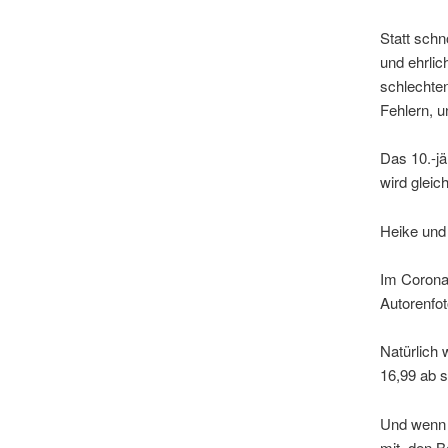
Statt schn
und ehrlic
schlechte
Fehlern, 
Das 10.-jä
wird gleic
Heike und 
Im Corona
Autorenfo
Natürlich 
16,99 ab 
Und wenn d
mit, den B