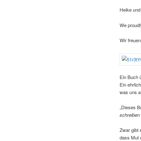
Heike und 
We proudl
Wir freuen
Ein Buch ü
Ein ehrli
was uns an
„Dieses B
schreiben w
Zwar gibt 
dass Mut u