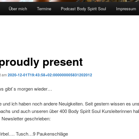
Über mich
Termine
Podcast Body Spirit Soul
Impressum
proudly present
ht am
2020-12-01T19:43:58+02:000000005831202012
s gibt`s morgen wieder…
e und ich haben noch andere Neuigkeiten. Seit gestern wissen es un
oachs und auch unseren über 400 Body Spirit Soul Kursleiterinnen ha
 Newsletter geschrieben:
irbel…. Tusch…9 Paukenschläge