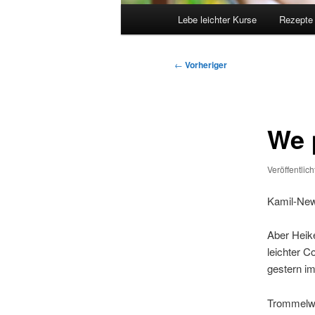
Hauptmenü
Lebe leichter Kurse
Rezepte
Beitragsnavigation
←
Vorheriger
We 
Veröffentlic
Kamil-New
Aber Heik
leichter C
gestern im
Trommelw