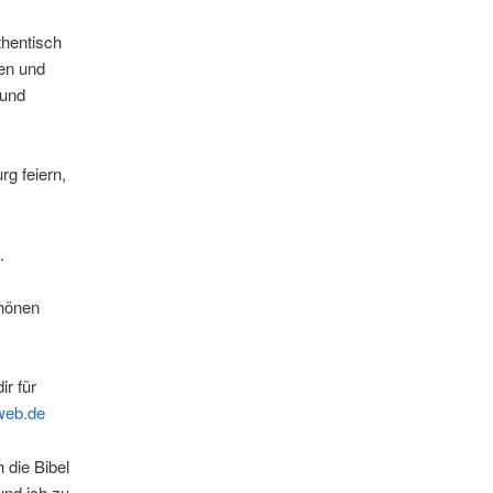
thentisch
ten und
 und
rg feiern,
.
chönen
r für
web.de
 die Bibel
und ich zu