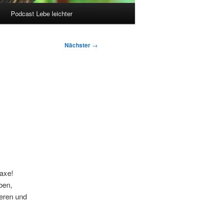
Podcast Lebe leichter
Nächster
→
axe!
ben,
ieren und