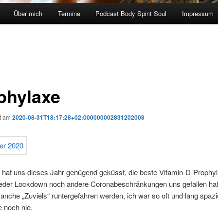
Über mich
Termine
Podcast Body Spirit Soul
Impressum
phylaxe
ht am
2020-08-31T18:17:28+02:000000002831202008
 hat uns dieses Jahr genügend geküsst, die beste Vitamin-D-Prophyl
der Lockdown noch andere Coronabeschränkungen uns gefallen ha
nche „Zuviels“ runtergefahren werden, ich war so oft und lang spaz
 noch nie.