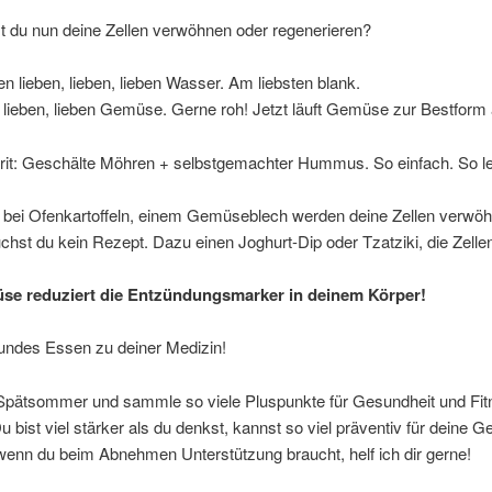
t du nun deine Zellen verwöhnen oder regenerieren?
en lieben, lieben, lieben Wasser. Am liebsten blank.
, lieben, lieben Gemüse. Gerne roh! Jetzt läuft Gemüse zur Bestform 
rit: Geschälte Möhren + selbstgemachter Hummus. So einfach. So le
 bei Ofenkartoffeln, einem Gemüseblech werden deine Zellen verwöh
chst du kein Rezept. Dazu einen Joghurt-Dip oder Tzatziki, die Zellen
se reduziert die Entzündungsmarker in deinem Körper!
ndes Essen zu deiner Medizin!
Spätsommer und sammle so viele Pluspunkte für Gesundheit und Fit
u bist viel stärker als du denkst, kannst so viel präventiv für deine G
enn du beim Abnehmen Unterstützung braucht, helf ich dir gerne!