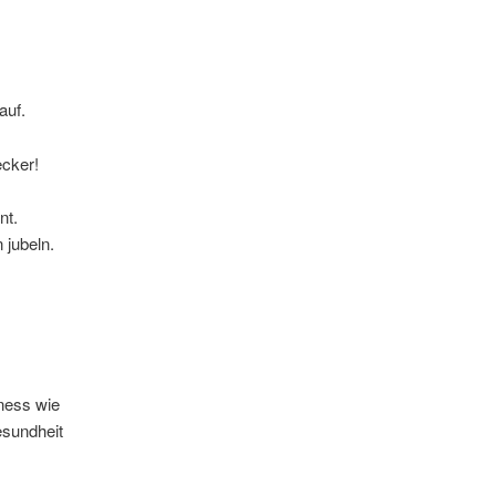
auf.
cker!
nt.
 jubeln.
ness wie
esundheit