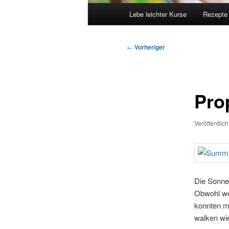
Hauptmenü
Lebe leichter Kurse
Rezepte
Beitragsnavigation
←
Vorheriger
Pro
Veröffentlic
Die Sonne
Obwohl we
konnten ma
walken wie