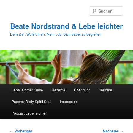
Zum
primären
Such
Inhalt
springen
Beate Nordstrand & Lebe leichter
Dein Ziel: Wohlfühlen. Mein Job: Dich dabei zu begleiten
Hauptmenü
Lebe leichter Kurse
Rezepte
Über mich
Termine
Podcast Body Spirit Soul
Impressum
Podcast Lebe leichter
Beitragsnavigation
←
Vorheriger
Nächster
→