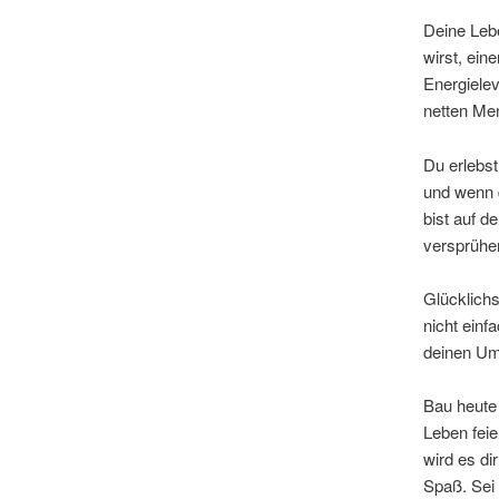
Deine Lebe
wirst, ein
Energielev
netten Me
Du erlebst
und wenn 
bist auf d
versprühen
Glücklichs
nicht einf
deinen Um
Bau heute 
Leben feie
wird es di
Spaß. Sei 