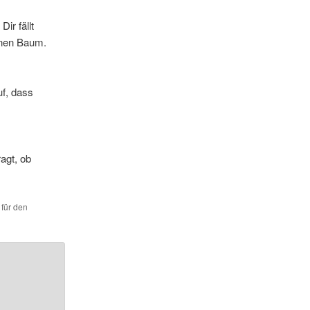
ir fällt
inen Baum.
f, dass
agt, ob
 für den