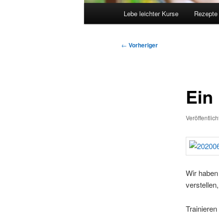
Hauptmenü
Lebe leichter Kurse
Rezepte
Beitragsnavigation
←
Vorheriger
Ein
Veröffentlic
Wir haben 
verstellen
Trainiere