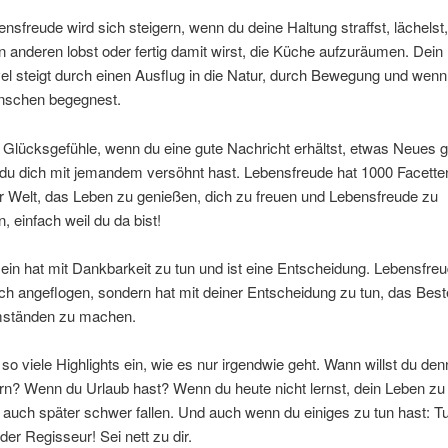
nsfreude wird sich steigern, wenn du deine Haltung straffst, lächelst,
en anderen lobst oder fertig damit wirst, die Küche aufzuräumen. Dein
el steigt durch einen Ausflug in die Natur, durch Bewegung und wen
nschen begegnest.
 Glücksgefühle, wenn du eine gute Nachricht erhältst, etwas Neues g
du dich mit jemandem versöhnt hast. Lebensfreude hat 1000 Facette
er Welt, das Leben zu genießen, dich zu freuen und Lebensfreude zu
, einfach weil du da bist!
ein hat mit Dankbarkeit zu tun und ist eine Entscheidung. Lebensfr
ach angeflogen, sondern hat mit deiner Entscheidung zu tun, das Bes
ständen zu machen.
so viele Highlights ein, wie es nur irgendwie geht. Wann willst du de
rn? Wenn du Urlaub hast? Wenn du heute nicht lernst, dein Leben zu 
r auch später schwer fallen. Und auch wenn du einiges zu tun hast: T
der Regisseur! Sei nett zu dir.