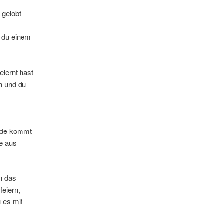
 gelobt
n du einem
elernt hast
n und du
eude kommt
te aus
nn das
feiern,
u es mit