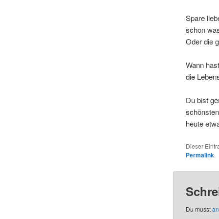
Spare lieb
schon was
Oder die 
Wann hast
die Lebens
Du bist ge
schönsten 
heute etwa
Dieser Eint
Permalink
.
Schre
Du musst
an