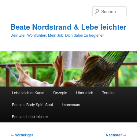
Zum
primären
Such
Inhalt
springen
Beate Nordstrand & Lebe leichter
Dein Ziel: Wohlfühlen. Mein Job: Dich dabei zu begleiten
Hauptmenü
Lebe leichter Kurse
Rezepte
Über mich
Termine
Podcast Body Spirit Soul
Impressum
Podcast Lebe leichter
Beitragsnavigation
←
Vorheriger
Nächster
→