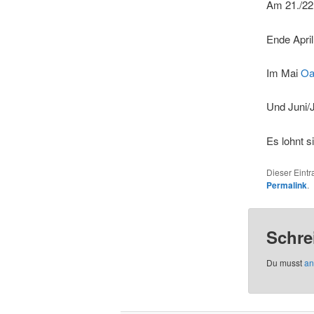
Am 21./22
Ende April
Im Mai
Oa
Und Juni/
Es lohnt s
Dieser Eint
Permalink
.
Schre
Du musst
an