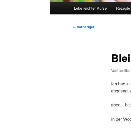
Hauptmenü
Lebe leichter Kurse
Rezepte
Beitragsnavigation
←
Vorheriger
Ble
Veröffentlic
Ich hab in
abgesagt w
aber… bitt
In der Wo