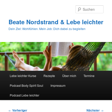
Zum
primären
Such
Inhalt
springen
Beate Nordstrand & Lebe leichter
Dein Ziel: Wohlfühlen. Mein Job: Dich dabei zu begleiten
Hauptmenü
Lebe leichter Kurse
Rezepte
Über mich
Termine
Podcast Body Spirit Soul
Impressum
Podcast Lebe leichter
Beitragsnavigation
←
Vorheriger
Nächster
→