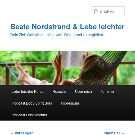
Zum
primären
Such
Inhalt
springen
Beate Nordstrand & Lebe leichter
Dein Ziel: Wohlfühlen. Mein Job: Dich dabei zu begleiten
Hauptmenü
Lebe leichter Kurse
Rezepte
Über mich
Termine
Podcast Body Spirit Soul
Impressum
Podcast Lebe leichter
Beitragsnavigation
←
Vorheriger
Nächster
→