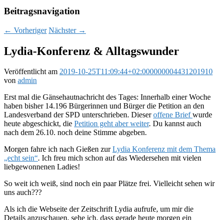
Beitragsnavigation
←
Vorheriger
Nächster
→
Lydia-Konferenz & Alltagswunder
Veröffentlicht am
2019-10-25T11:09:44+02:000000004431201910
von
admin
Erst mal die Gänsehautnachricht des Tages: Innerhalb einer Woche
haben bisher 14.196 Bürgerinnen und Bürger die Petition an den
Landesverband der SPD unterschrieben. Dieser
offene Brief
wurde
heute abgeschickt, die
Petition geht aber weiter
. Du kannst auch
nach dem 26.10. noch deine Stimme abgeben.
Morgen fahre ich nach Gießen zur
Lydia Konferenz mit dem Thema
„echt sein“
. Ich freu mich schon auf das Wiedersehen mit vielen
liebgewonnenen Ladies!
So weit ich weiß, sind noch ein paar Plätze frei. Vielleicht sehen wir
uns auch???
Als ich die Webseite der Zeitschrift Lydia aufrufe, um mir die
Details anzuschauen, sehe ich, dass gerade heute morgen ein