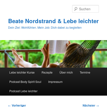
Zum
primären
Such
Inhalt
springen
Beate Nordstrand & Lebe leichter
Dein Ziel: Wohlfühlen. Mein Job: Dich dabei zu begleiten
Hauptmenü
Lebe leichter Kurse
Rezepte
Über mich
Termine
Podcast Body Spirit Soul
Impressum
Podcast Lebe leichter
Beitragsnavigation
←
Vorheriger
Nächster
→