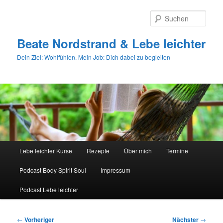
Zum
primären
Such
Inhalt
springen
Beate Nordstrand & Lebe leichter
Dein Ziel: Wohlfühlen. Mein Job: Dich dabei zu begleiten
Hauptmenü
Lebe leichter Kurse
Rezepte
Über mich
Termine
Podcast Body Spirit Soul
Impressum
Podcast Lebe leichter
Beitragsnavigation
←
Vorheriger
Nächster
→