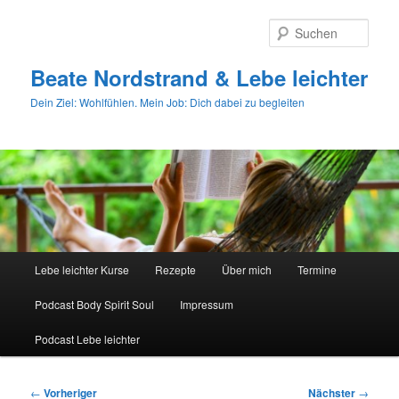
Zum
primären
Such
Inhalt
springen
Beate Nordstrand & Lebe leichter
Dein Ziel: Wohlfühlen. Mein Job: Dich dabei zu begleiten
Hauptmenü
Lebe leichter Kurse
Rezepte
Über mich
Termine
Podcast Body Spirit Soul
Impressum
Podcast Lebe leichter
Beitragsnavigation
←
Vorheriger
Nächster
→