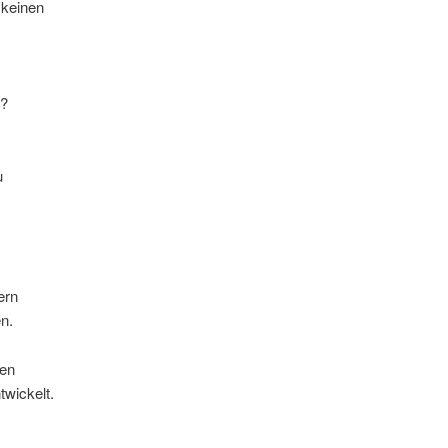
 keinen
e?
u
ern
n.
een
twickelt.