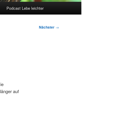
Podcast Lebe leichter
Nächster
→
ie
länger auf
s