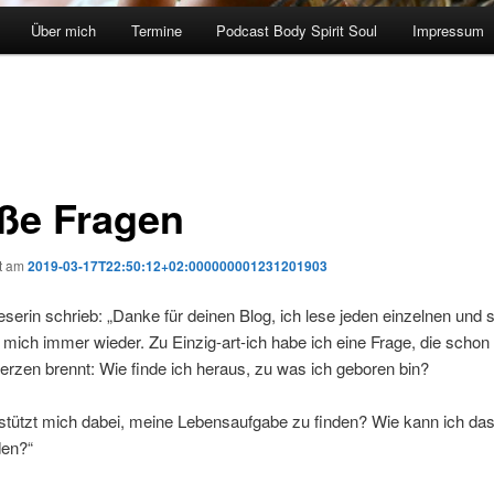
Über mich
Termine
Podcast Body Spirit Soul
Impressum
ße Fragen
ht am
2019-03-17T22:50:12+02:000000001231201903
eserin schrieb: „Danke für deinen Blog, ich lese jeden einzelnen und s
n mich immer wieder. Zu Einzig-art-ich habe ich eine Frage, die schon 
rzen brennt: Wie finde ich heraus, zu was ich geboren bin?
stützt mich dabei, meine Lebensaufgabe zu finden? Wie kann ich da
den?“