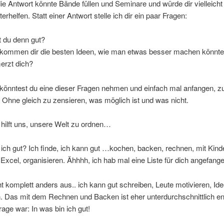
die Antwort könnte Bände füllen und Seminare und würde dir vielleicht
terhelfen. Statt einer Antwort stelle ich dir ein paar Fragen:
t du denn gut?
ommen dir die besten Ideen, wie man etwas besser machen könnt
rzt dich?
könntest du eine dieser Fragen nehmen und einfach mal anfangen, z
 Ohne gleich zu zensieren, was möglich ist und was nicht.
hilft uns, unsere Welt zu ordnen…
 ich gut? Ich finde, ich kann gut …kochen, backen, rechnen, mit Kind
xcel, organisieren. Ähhhh, ich hab mal eine Liste für dich angefange
t komplett anders aus.. ich kann gut schreiben, Leute motivieren, Id
. Das mit dem Rechnen und Backen ist eher unterdurchschnittlich en
rage war: In was bin ich gut!