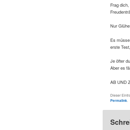
Frag dich,
Freudenträ
Nur Glühe
Es müssen 
erste Test
Je öfter d
Aber es fä
AB UND 
Dieser Eint
Permalink
.
Schre