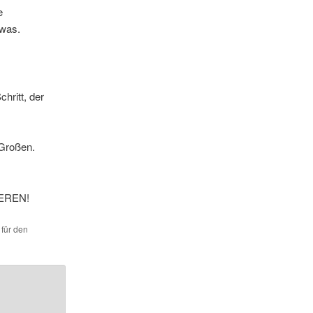
e
 was.
hritt, der
 Großen.
EREN!
 für den