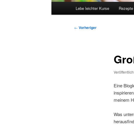
Hauptmenü
Lebe leichter Kurse
Rezepte
Beitragsnavigation
←
Vorheriger
Gro
Veröffentlic
Eine Blogl
inspiriere
meinem He
Was unter
herausfin