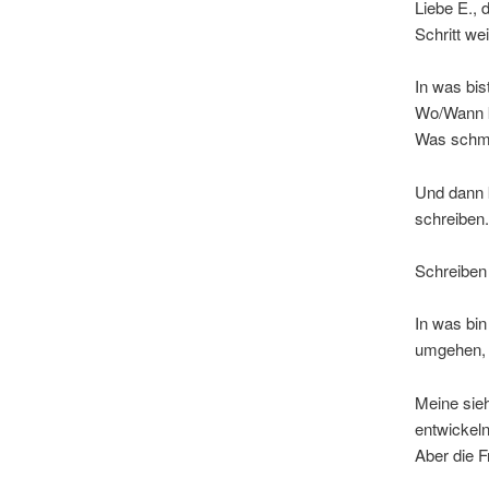
Liebe E., 
Schritt wei
In was bis
Wo/Wann k
Was schme
Und dann 
schreiben.
Schreiben 
In was bin
umgehen, E
Meine sieh
entwickeln
Aber die F