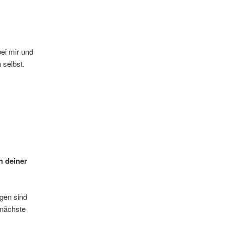
bei mir und
 selbst.
n deiner
gen sind
 nächste