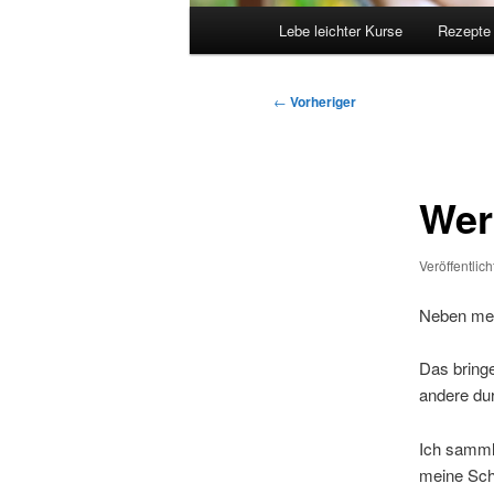
Hauptmenü
Lebe leichter Kurse
Rezepte
Beitragsnavigation
←
Vorheriger
Wer 
Veröffentlic
Neben mei
Das bringe
andere du
Ich sammle
meine Schw