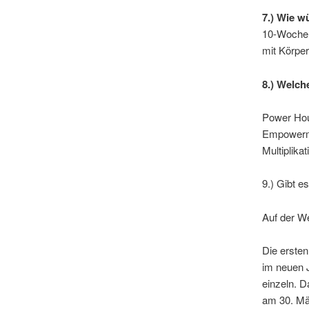
7.) Wie w
10-Wochen
mit Körper
8.) Welch
Power Hour
Empowerme
Multiplikat
9.) Gibt e
Auf der W
Die erste
im neuen J
einzeln. D
am 30. Mä