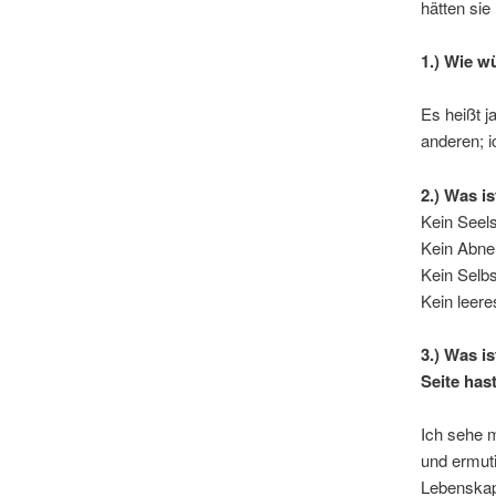
hätten sie
1.) Wie 
Es heißt j
anderen; i
2.) Was is
Kein Seel
Kein Abne
Kein Selb
Kein leer
3.) Was i
Seite has
Ich sehe m
und ermut
Lebenskap