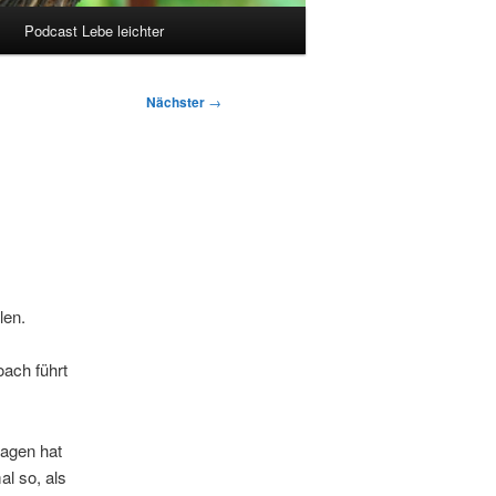
Podcast Lebe leichter
Nächster
→
len.
oach führt
ragen hat
al so, als