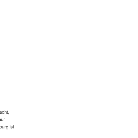
e
acht,
nur
urg ist