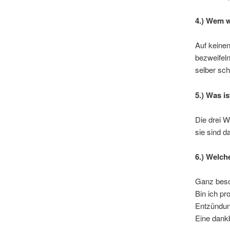
4.) Wem w
Auf keinen
bezweifel
selber sc
5.) Was i
Die drei W
sie sind 
6.) Welch
Ganz beso
Bin ich pr
Entzündun
Eine dank