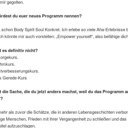
 mir gegolten.
würdest du euer neues Programm nennen?
a schon Body Spirit Soul Konkret. Ich erlebe so viele Aha-Erlebnisse 
ch könnte mir auch vorstellen: „Empower yourself“, also befähige dich
t es definitiv nicht?
sorgekurs.
hmkurs.
stverbesserungskurs.
es Gerede-Kurs
st die Sache, die du jetzt anders machst, weil du das Programm a
t?
ehr als zuvor die Schätze, die in anderen Lebensgeschichten verbor
ige Menschen, Frieden mit ihrer Vergangenheit zu schließen und das
itel aufzuschlagen.