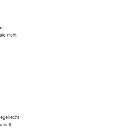
ie
ie nicht
regelrecht
schaft.