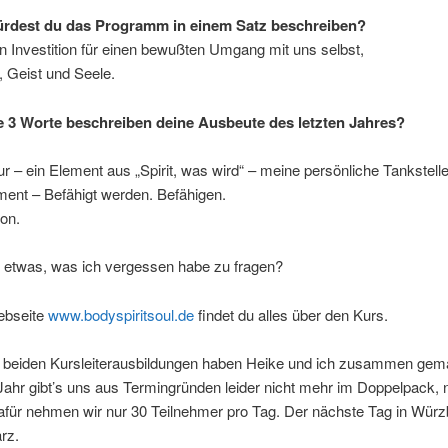
ürdest du das Programm in einem Satz beschreiben?
 Investition für einen bewußten Umgang mit uns selbst,
, Geist und Seele.
e 3 Worte beschreiben deine Ausbeute des letzten Jahres?
 – ein Element aus „Spirit, was wird“ – meine persönliche Tankstell
nt – Befähigt werden. Befähigen.
ion.
s etwas, was ich vergessen habe zu fragen?
ebseite
www.bodyspiritsoul.de
findet du alles über den Kurs.
n beiden Kursleiterausbildungen haben Heike und ich zusammen gem
ahr gibt’s uns aus Termingründen leider nicht mehr im Doppelpack, 
afür nehmen wir nur 30 Teilnehmer pro Tag. Der nächste Tag in Würzb
rz.