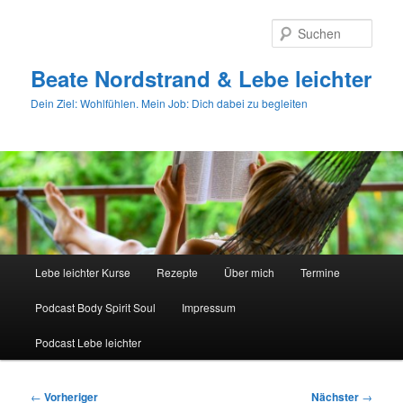
Zum
primären
Such
Inhalt
springen
Beate Nordstrand & Lebe leichter
Dein Ziel: Wohlfühlen. Mein Job: Dich dabei zu begleiten
Hauptmenü
Lebe leichter Kurse
Rezepte
Über mich
Termine
Podcast Body Spirit Soul
Impressum
Podcast Lebe leichter
Beitragsnavigation
←
Vorheriger
Nächster
→