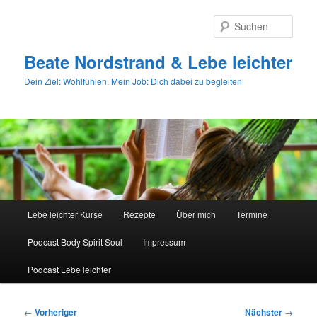
Zum
primären
Such
Inhalt
springen
Beate Nordstrand & Lebe leichter
Dein Ziel: Wohlfühlen. Mein Job: Dich dabei zu begleiten
Hauptmenü
Lebe leichter Kurse
Rezepte
Über mich
Termine
Podcast Body Spirit Soul
Impressum
Podcast Lebe leichter
Beitragsnavigation
←
Vorheriger
Nächster
→