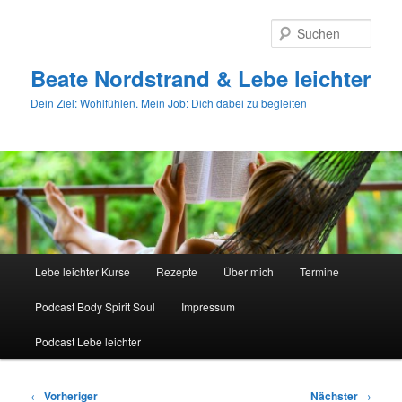
Zum
primären
Such
Inhalt
springen
Beate Nordstrand & Lebe leichter
Dein Ziel: Wohlfühlen. Mein Job: Dich dabei zu begleiten
Hauptmenü
Lebe leichter Kurse
Rezepte
Über mich
Termine
Podcast Body Spirit Soul
Impressum
Podcast Lebe leichter
Beitragsnavigation
←
Vorheriger
Nächster
→