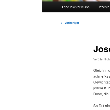
Hauptmenü
Lebe leichter Kurse
Rezepte
Beitragsnavigation
←
Vorheriger
Jos
Veröffentlic
Gleich in 
aufmerksa
Gewichtspr
jedem Kurs
Dose, die 
So füllt s