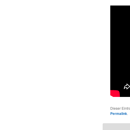
Dieser Eint
Permalink
.