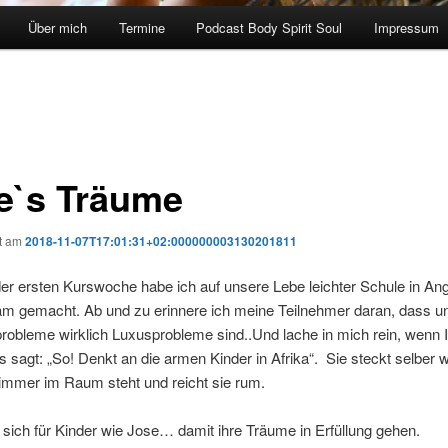
Über mich
Termine
Podcast Body Spirit Soul
Impressum
e`s Träume
ht am
2018-11-07T17:01:31+02:000000003130201811
der ersten Kurswoche habe ich auf unsere Lebe leichter Schule in An
m gemacht. Ab und zu erinnere ich meine Teilnehmer daran, dass u
obleme wirklich Luxusprobleme sind..Und lache in mich rein, wenn I
 sagt: „So! Denkt an die armen Kinder in Afrika“. Sie steckt selber w
immer im Raum steht und reicht sie rum.
ie sich für Kinder wie Jose… damit ihre Träume in Erfüllung gehen.