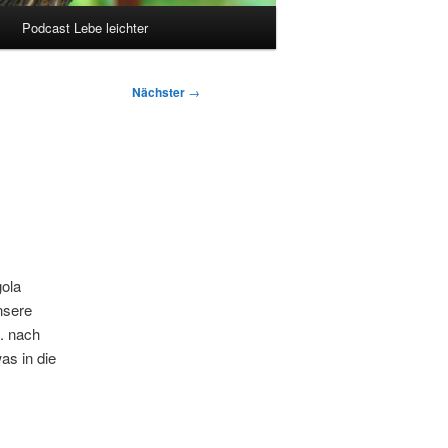
Podcast Lebe leichter
Nächster
→
gola
nsere
. nach
as in die