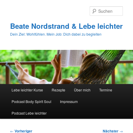
Zum
primären
Such
Inhalt
springen
Beate Nordstrand & Lebe leichter
Dein Ziel: Wohlfühlen. Mein Job: Dich dabei zu begleiten
Hauptmenü
Lebe leichter Kurse
Rezepte
Über mich
Termine
Podcast Body Spirit Soul
Impressum
Podcast Lebe leichter
Beitragsnavigation
←
Vorheriger
Nächster
→