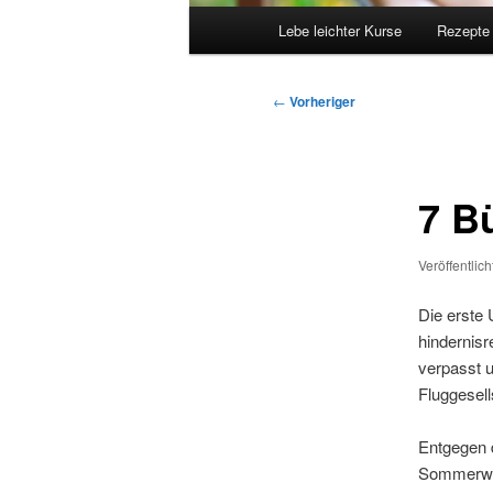
Hauptmenü
Lebe leichter Kurse
Rezepte
Beitragsnavigation
←
Vorheriger
7 B
Veröffentlic
Die erste
hindernisr
verpasst u
Fluggesell
Entgegen 
Sommerwet