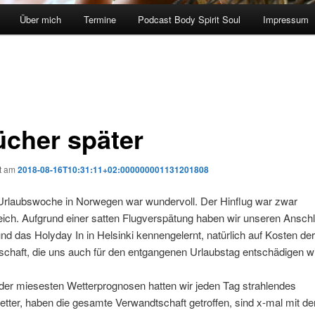
Über mich
Termine
Podcast Body Spirit Soul
Impressum
ücher später
ht am
2018-08-16T10:31:11+02:000000001131201808
 Urlaubswoche in Norwegen war wundervoll. Der Hinflug war zwar
eich. Aufgrund einer satten Flugverspätung haben wir unseren Ansch
nd das Holyday In in Helsinki kennengelernt, natürlich auf Kosten der
schaft, die uns auch für den entgangenen Urlaubstag entschädigen wi
der miesesten Wetterprognosen hatten wir jeden Tag strahlendes
ter, haben die gesamte Verwandtschaft getroffen, sind x-mal mit de