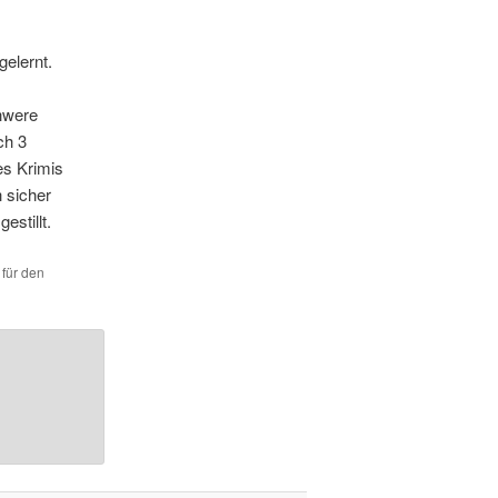
gelernt.
hwere
ch 3
es Krimis
 sicher
estillt.
 für den