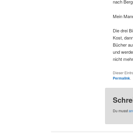
nach Berg
Mein Mann 
Die drei 
Kost, dan
Bücher auf
und werde 
nicht mehr
Dieser Eint
Permalink
.
Schre
Du musst
an