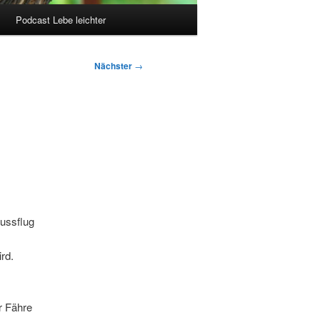
Podcast Lebe leichter
Nächster
→
lussflug
rd.
r Fähre